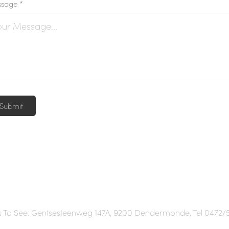
sage *
Submit
s To See: Gentsesteenweg 147A, 9200 Dendermonde, Tel 0472/